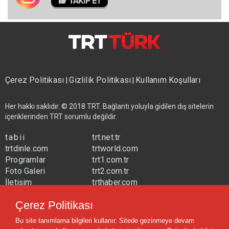
Çerez Politikası
Gizlilik Politikası
Kullanım Koşulları
|
|
Her hakkı saklıdır. © 2018 TRT. Bağlantı yoluyla gidilen dış sitelerin
içeriklerinden TRT sorumlu değildir.
tabii
trt.net.tr
trtdinle.com
trtworld.com
Programlar
trt1.com.tr
Foto Galeri
trt2.com.tr
İletişim
trthaber.com
Yayın Frekansları
trtspor.com.tr
Çerez Politikası
trtavaz.com.tr
Bu site tanımlama bilgileri kullanır. Sitede gezinmeye devam
trtmuzik.net.tr