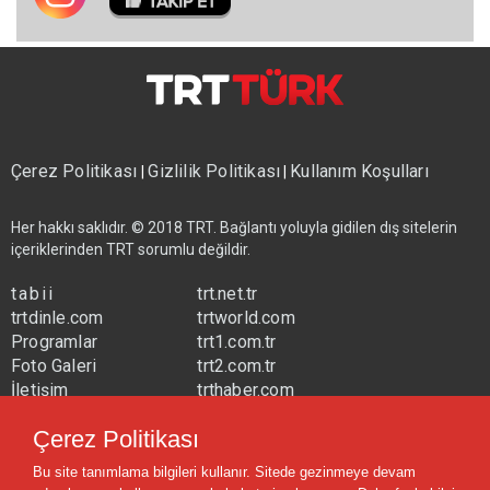
Çerez Politikası
Gizlilik Politikası
Kullanım Koşulları
|
|
Her hakkı saklıdır. © 2018 TRT. Bağlantı yoluyla gidilen dış sitelerin
içeriklerinden TRT sorumlu değildir.
tabii
trt.net.tr
trtdinle.com
trtworld.com
Programlar
trt1.com.tr
Foto Galeri
trt2.com.tr
İletişim
trthaber.com
Yayın Frekansları
trtspor.com.tr
Çerez Politikası
trtavaz.com.tr
Bu site tanımlama bilgileri kullanır. Sitede gezinmeye devam
trtmuzik.net.tr