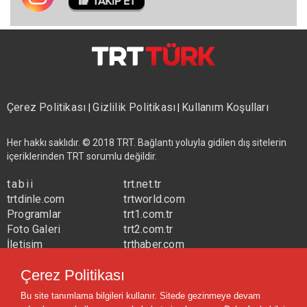
Çerez Politikası
Gizlilik Politikası
Kullanım Koşulları
|
|
Her hakkı saklıdır. © 2018 TRT. Bağlantı yoluyla gidilen dış sitelerin
içeriklerinden TRT sorumlu değildir.
tabii
trt.net.tr
trtdinle.com
trtworld.com
Programlar
trt1.com.tr
Foto Galeri
trt2.com.tr
İletişim
trthaber.com
Yayın Frekansları
trtspor.com.tr
Çerez Politikası
trtavaz.com.tr
Bu site tanımlama bilgileri kullanır. Sitede gezinmeye devam
trtmuzik.net.tr