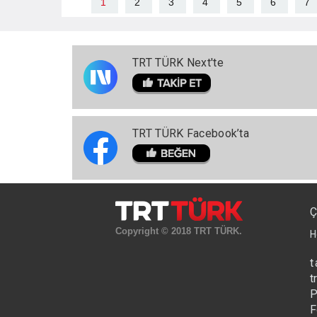
1
2
3
4
5
6
7
TRT TÜRK Next'te
TRT TÜRK Facebook’ta
Ç
Copyright © 2018 TRT TÜRK.
H
t
t
P
F