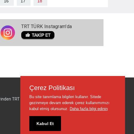
16
17
18
TRT TÜRK Instagram'da
Çerez Politikası
Bu site tanımlama bilgileri kullanır. Sitede
lerinden TRT sorumlu değildir.
gezinmeye devam ederek çerez kullanımımızı
kabul etmiş olursunuz.
Daha fazla bilgi edinin
Kabul Et