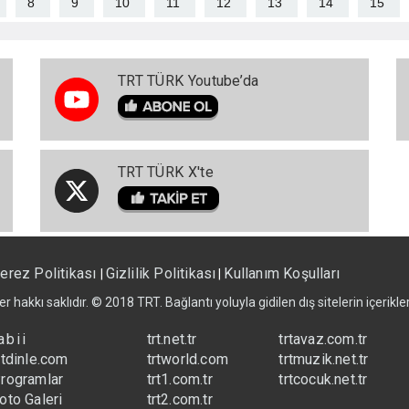
8
9
10
11
12
13
14
15
TRT TÜRK Youtube’da
TRT TÜRK X'te
erez Politikası
Gizlilik Politikası
Kullanım Koşulları
|
|
er hakkı saklıdır. © 2018 TRT. Bağlantı yoluyla gidilen dış sitelerin içerik
abii
trt.net.tr
trtavaz.com.tr
rtdinle.com
trtworld.com
trtmuzik.net.tr
rogramlar
trt1.com.tr
trtcocuk.net.tr
oto Galeri
trt2.com.tr