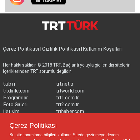
Çerez Politikası
Gizlilik Politikası
Kullanım Koşulları
|
|
Her hakkı saklıdır. © 2018 TRT. Bağlantı yoluyla gidilen dış sitelerin
içeriklerinden TRT sorumlu değildir.
tabii
trt.net.tr
trtdinle.com
trtworld.com
Programlar
trt1.com.tr
Foto Galeri
trt2.com.tr
İletişim
trthaber.com
Yayın Frekansları
trtspor.com.tr
Çerez Politikası
trtavaz.com.tr
Bu site tanımlama bilgileri kullanır. Sitede gezinmeye devam
trtmuzik.net.tr