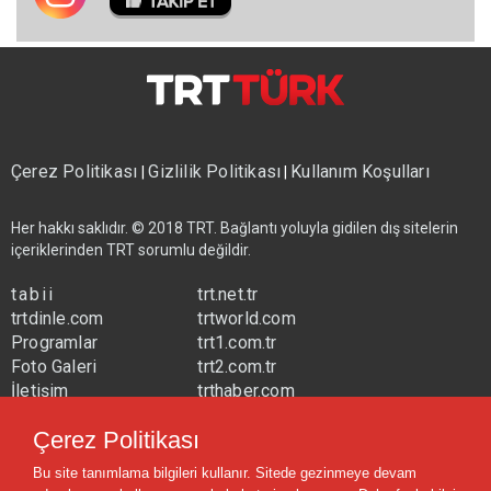
Çerez Politikası
Gizlilik Politikası
Kullanım Koşulları
|
|
Her hakkı saklıdır. © 2018 TRT. Bağlantı yoluyla gidilen dış sitelerin
içeriklerinden TRT sorumlu değildir.
tabii
trt.net.tr
trtdinle.com
trtworld.com
Programlar
trt1.com.tr
Foto Galeri
trt2.com.tr
İletişim
trthaber.com
Yayın Frekansları
trtspor.com.tr
Çerez Politikası
trtavaz.com.tr
Bu site tanımlama bilgileri kullanır. Sitede gezinmeye devam
trtmuzik.net.tr