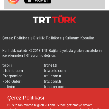
Çerez Politikası
Gizlilik Politikası
Kullanım Koşulları
|
|
Her hakkı saklıdır. © 2018 TRT. Bağlantı yoluyla gidilen dış sitelerin
içeriklerinden TRT sorumlu değildir.
tabii
trt.net.tr
trtdinle.com
trtworld.com
Programlar
trt1.com.tr
Foto Galeri
trt2.com.tr
İletişim
trthaber.com
Yayın Frekansları
trtspor.com.tr
Çerez Politikası
trtavaz.com.tr
Bu site tanımlama bilgileri kullanır. Sitede gezinmeye devam
trtmuzik.net.tr