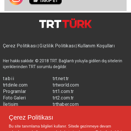
Çerez Politikası
Gizlilik Politikası
Kullanım Koşulları
|
|
Her hakkı saklıdır. © 2018 TRT. Bağlantı yoluyla gidilen dış sitelerin
içeriklerinden TRT sorumlu değildir.
tabii
trt.net.tr
trtdinle.com
trtworld.com
Programlar
trt1.com.tr
Foto Galeri
trt2.com.tr
İletişim
trthaber.com
Yayın Frekansları
trtspor.com.tr
Çerez Politikası
trtavaz.com.tr
Bu site tanımlama bilgileri kullanır. Sitede gezinmeye devam
trtmuzik.net.tr