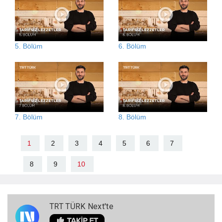
5. Bölüm
6. Bölüm
7. Bölüm
8. Bölüm
1
2
3
4
5
6
7
8
9
10
TRT TÜRK Next'te