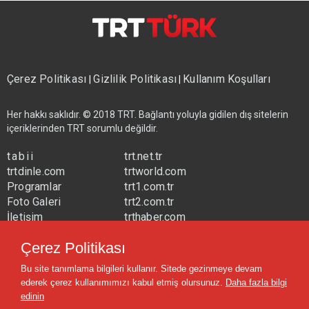
Çerez Politikası
Gizlilik Politikası
Kullanım Koşulları
|
|
Her hakkı saklıdır. © 2018 TRT. Bağlantı yoluyla gidilen dış sitelerin
içeriklerinden TRT sorumlu değildir.
tabii
trt.net.tr
trtdinle.com
trtworld.com
Programlar
trt1.com.tr
Foto Galeri
trt2.com.tr
İletişim
trthaber.com
Yayın Frekansları
trtspor.com.tr
Çerez Politikası
trtavaz.com.tr
Bu site tanımlama bilgileri kullanır. Sitede gezinmeye devam
trtmuzik.net.tr
ederek çerez kullanımımızı kabul etmiş olursunuz.
Daha fazla bilgi
trtcocuk.net.tr
edinin