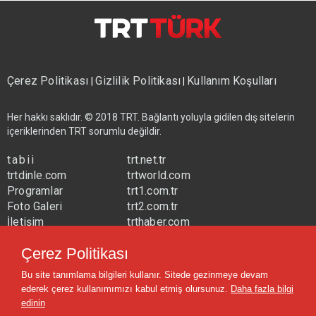
Çerez Politikası
Gizlilik Politikası
Kullanım Koşulları
|
|
Her hakkı saklıdır. © 2018 TRT. Bağlantı yoluyla gidilen dış sitelerin
içeriklerinden TRT sorumlu değildir.
tabii
trt.net.tr
trtdinle.com
trtworld.com
Programlar
trt1.com.tr
Foto Galeri
trt2.com.tr
İletişim
trthaber.com
Yayın Frekansları
trtspor.com.tr
Çerez Politikası
trtavaz.com.tr
Bu site tanımlama bilgileri kullanır. Sitede gezinmeye devam
trtmuzik.net.tr
ederek çerez kullanımımızı kabul etmiş olursunuz.
Daha fazla bilgi
trtcocuk.net.tr
edinin