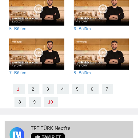
5. Bölüm
6. Bölüm
7. Bölüm
8. Bölüm
1
2
3
4
5
6
7
8
9
10
TRT TÜRK Next'te