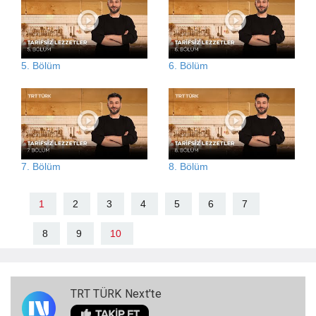
5. Bölüm
6. Bölüm
7. Bölüm
8. Bölüm
1
2
3
4
5
6
7
8
9
10
TRT TÜRK Next'te