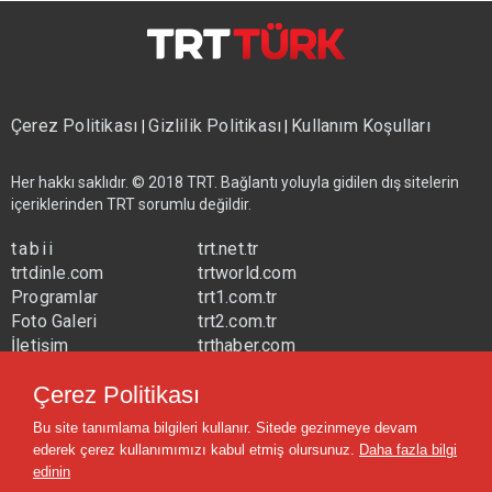
Çerez Politikası
Gizlilik Politikası
Kullanım Koşulları
|
|
Her hakkı saklıdır. © 2018 TRT. Bağlantı yoluyla gidilen dış sitelerin
içeriklerinden TRT sorumlu değildir.
tabii
trt.net.tr
trtdinle.com
trtworld.com
Programlar
trt1.com.tr
Foto Galeri
trt2.com.tr
İletişim
trthaber.com
Yayın Frekansları
trtspor.com.tr
Çerez Politikası
trtavaz.com.tr
Bu site tanımlama bilgileri kullanır. Sitede gezinmeye devam
trtmuzik.net.tr
ederek çerez kullanımımızı kabul etmiş olursunuz.
Daha fazla bilgi
trtcocuk.net.tr
edinin