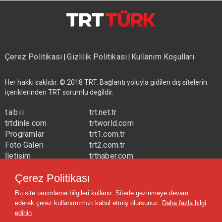
Çerez Politikası
Gizlilik Politikası
Kullanım Koşulları
|
|
Her hakkı saklıdır. © 2018 TRT. Bağlantı yoluyla gidilen dış sitelerin
içeriklerinden TRT sorumlu değildir.
tabii
trt.net.tr
trtdinle.com
trtworld.com
Programlar
trt1.com.tr
Foto Galeri
trt2.com.tr
İletişim
trthaber.com
Yayın Frekansları
trtspor.com.tr
Çerez Politikası
trtavaz.com.tr
Bu site tanımlama bilgileri kullanır. Sitede gezinmeye devam
trtmuzik.net.tr
ederek çerez kullanımımızı kabul etmiş olursunuz.
Daha fazla bilgi
trtcocuk.net.tr
edinin