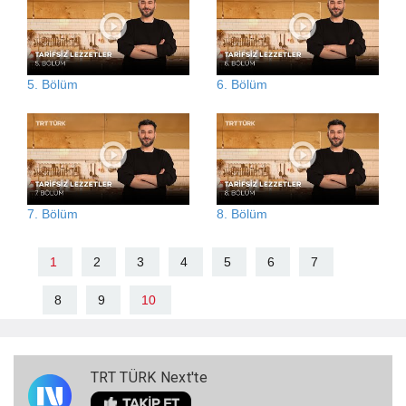
5. Bölüm
6. Bölüm
7. Bölüm
8. Bölüm
1
2
3
4
5
6
7
8
9
10
TRT TÜRK Next'te