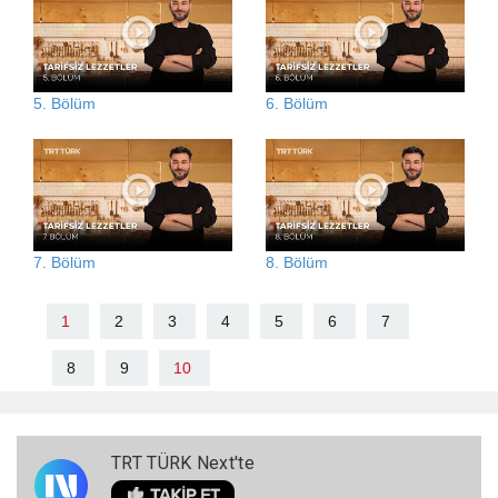
5. Bölüm
6. Bölüm
7. Bölüm
8. Bölüm
1
2
3
4
5
6
7
8
9
10
TRT TÜRK Next'te