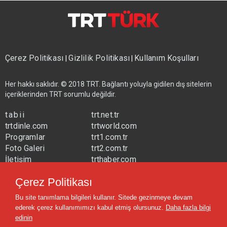
Çerez Politikası
Gizlilik Politikası
Kullanım Koşulları
|
|
Her hakkı saklıdır. © 2018 TRT. Bağlantı yoluyla gidilen dış sitelerin
içeriklerinden TRT sorumlu değildir.
tabii
trt.net.tr
trtdinle.com
trtworld.com
Programlar
trt1.com.tr
Foto Galeri
trt2.com.tr
İletişim
trthaber.com
Yayın Frekansları
trtspor.com.tr
Çerez Politikası
trtavaz.com.tr
Bu site tanımlama bilgileri kullanır. Sitede gezinmeye devam
trtmuzik.net.tr
ederek çerez kullanımımızı kabul etmiş olursunuz.
Daha fazla bilgi
trtcocuk.net.tr
edinin