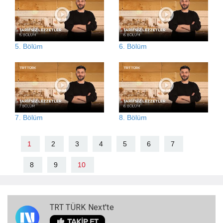
5. Bölüm
6. Bölüm
7. Bölüm
8. Bölüm
1
2
3
4
5
6
7
8
9
10
TRT TÜRK Next'te