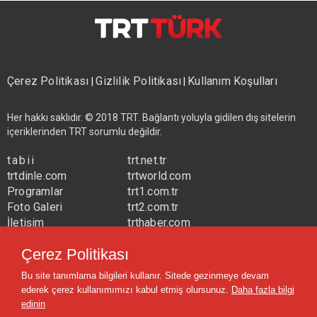
Çerez Politikası
Gizlilik Politikası
Kullanım Koşulları
|
|
Her hakkı saklıdır. © 2018 TRT. Bağlantı yoluyla gidilen dış sitelerin
içeriklerinden TRT sorumlu değildir.
tabii
trt.net.tr
trtdinle.com
trtworld.com
Programlar
trt1.com.tr
Foto Galeri
trt2.com.tr
İletişim
trthaber.com
Yayın Frekansları
trtspor.com.tr
Çerez Politikası
trtavaz.com.tr
Bu site tanımlama bilgileri kullanır. Sitede gezinmeye devam
trtmuzik.net.tr
ederek çerez kullanımımızı kabul etmiş olursunuz.
Daha fazla bilgi
trtcocuk.net.tr
edinin