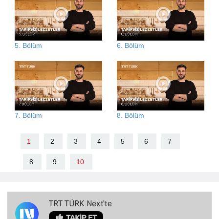
5. Bölüm
6. Bölüm
7. Bölüm
8. Bölüm
1
2
3
4
5
6
7
8
9
10
TRT TÜRK Next'te