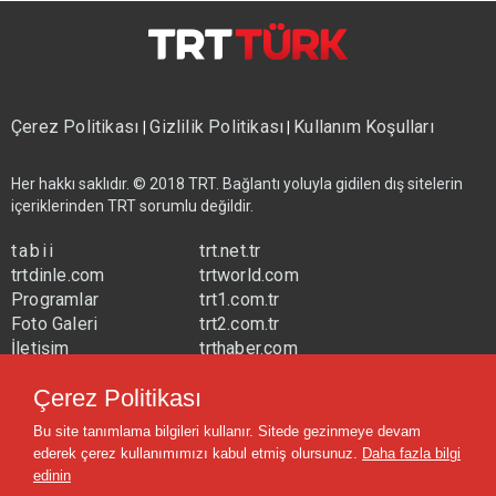
Çerez Politikası
Gizlilik Politikası
Kullanım Koşulları
|
|
Her hakkı saklıdır. © 2018 TRT. Bağlantı yoluyla gidilen dış sitelerin
içeriklerinden TRT sorumlu değildir.
tabii
trt.net.tr
trtdinle.com
trtworld.com
Programlar
trt1.com.tr
Foto Galeri
trt2.com.tr
İletişim
trthaber.com
Yayın Frekansları
trtspor.com.tr
Çerez Politikası
trtavaz.com.tr
Bu site tanımlama bilgileri kullanır. Sitede gezinmeye devam
trtmuzik.net.tr
ederek çerez kullanımımızı kabul etmiş olursunuz.
Daha fazla bilgi
trtcocuk.net.tr
edinin