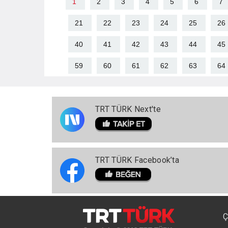
1
2
3
4
5
6
7
21
22
23
24
25
26
40
41
42
43
44
45
59
60
61
62
63
64
TRT TÜRK Next'te
TRT TÜRK Facebook’ta
Ç