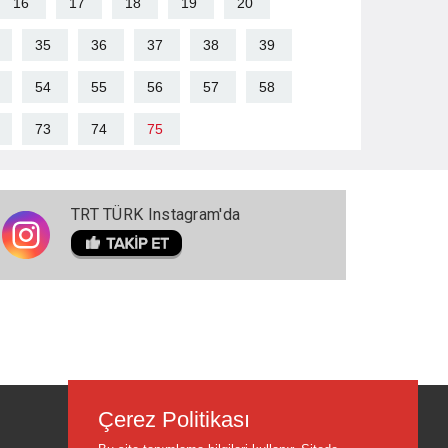
16
17
18
19
20
35
36
37
38
39
54
55
56
57
58
73
74
75
TRT TÜRK Instagram'da
Çerez Politikası