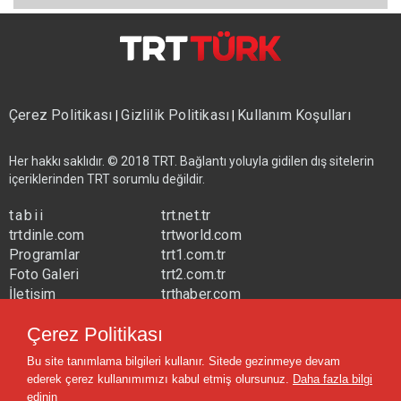
Çerez Politikası
Gizlilik Politikası
Kullanım Koşulları
|
|
Her hakkı saklıdır. © 2018 TRT. Bağlantı yoluyla gidilen dış sitelerin
içeriklerinden TRT sorumlu değildir.
tabii
trt.net.tr
trtdinle.com
trtworld.com
Programlar
trt1.com.tr
Foto Galeri
trt2.com.tr
İletişim
trthaber.com
Yayın Frekansları
trtspor.com.tr
Çerez Politikası
trtavaz.com.tr
Bu site tanımlama bilgileri kullanır. Sitede gezinmeye devam
trtmuzik.net.tr
ederek çerez kullanımımızı kabul etmiş olursunuz.
Daha fazla bilgi
trtcocuk.net.tr
edinin