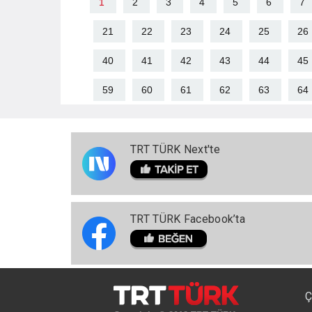
1
2
3
4
5
6
7
21
22
23
24
25
26
40
41
42
43
44
45
59
60
61
62
63
64
TRT TÜRK Next'te
TRT TÜRK Facebook’ta
Ç