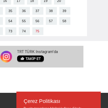
16
17
18
19
20
35
36
37
38
39
54
55
56
57
58
73
74
75
TRT TÜRK Instagram'da
Çerez Politikası