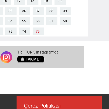
16
17
18
19
20
35
36
37
38
39
54
55
56
57
58
73
74
75
TRT TÜRK Instagram'da
Çerez Politikası