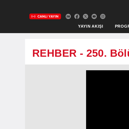
YAYIN AKIŞI
PROG
REHBER - 250. Bö