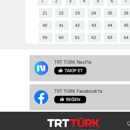
1
2
3
4
5
6
7
21
22
23
24
25
26
40
41
42
43
44
45
59
60
61
62
63
64
TRT TÜRK Next'te
TRT TÜRK Facebook’ta
Ç