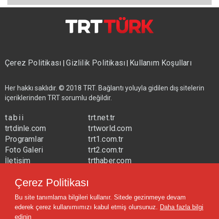
Çerez Politikası
Gizlilik Politikası
Kullanım Koşulları
|
|
Her hakkı saklıdır. © 2018 TRT. Bağlantı yoluyla gidilen dış sitelerin
içeriklerinden TRT sorumlu değildir.
tabii
trt.net.tr
trtdinle.com
trtworld.com
Programlar
trt1.com.tr
Foto Galeri
trt2.com.tr
İletişim
trthaber.com
Yayın Frekansları
trtspor.com.tr
Çerez Politikası
trtavaz.com.tr
Bu site tanımlama bilgileri kullanır. Sitede gezinmeye devam
trtmuzik.net.tr
ederek çerez kullanımımızı kabul etmiş olursunuz.
Daha fazla bilgi
trtcocuk.net.tr
edinin