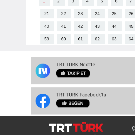
1
2
3
4
5
6
7
21
22
23
24
25
26
40
41
42
43
44
45
59
60
61
62
63
64
TRT TÜRK Next'te
TRT TÜRK Facebook’ta
Ç