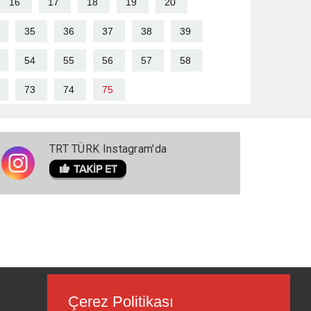
16
17
18
19
20
35
36
37
38
39
54
55
56
57
58
73
74
75
TRT TÜRK Instagram'da
Çerez Politikası