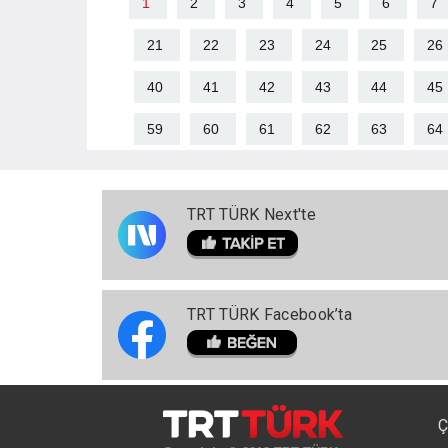
1
2
3
4
5
6
7
21
22
23
24
25
26
40
41
42
43
44
45
59
60
61
62
63
64
TRT TÜRK Next'te
TRT TÜRK Facebook’ta
Ç