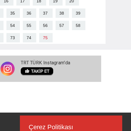
16
17
18
19
20
35
36
37
38
39
54
55
56
57
58
73
74
75
TRT TÜRK Instagram'da
Çerez Politikası