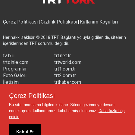
Çerez Politikası
Gizlilik Politikası
Kullanım Koşulları
|
|
Her hakkı saklıdır. © 2018 TRT. Bağlantı yoluyla gidilen dış sitelerin
içeriklerinden TRT sorumlu değildir.
tabii
trt.net.tr
trtdinle.com
trtworld.com
Programlar
trt1.com.tr
Foto Galeri
trt2.com.tr
İletişim
trthaber.com
Yayın Frekansları
trtspor.com.tr
Çerez Politikası
trtavaz.com.tr
Bu site tanımlama bilgileri kullanır. Sitede gezinmeye devam
trtmuzik.net.tr
ederek çerez kullanımımızı kabul etmiş olursunuz.
Daha fazla bilgi
trtcocuk.net.tr
edinin
Kabul Et