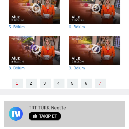
5. Bölüm
6. Bölüm
8. Bölüm
9. Bölüm
1
2
3
4
5
6
7
TRT TÜRK Next'te