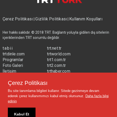
Çerez Politikası
Gizlilik Politikası
Kullanım Koşulları
|
|
Her hakkı saklıdır. © 2018 TRT. Bağlantı yoluyla gidilen dış sitelerin
içeriklerinden TRT sorumlu değildir.
tabii
trt.net.tr
trtdinle.com
trtworld.com
Programlar
trt1.com.tr
Foto Galeri
trt2.com.tr
İletişim
trthaber.com
Yayın Frekansları
trtspor.com.tr
Çerez Politikası
trtavaz.com.tr
Bu site tanımlama bilgileri kullanır. Sitede gezinmeye devam
trtmuzik.net.tr
ederek çerez kullanımımızı kabul etmiş olursunuz.
Daha fazla bilgi
trtcocuk.net.tr
edinin
Kabul Et