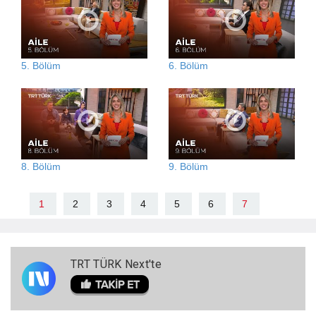
5. Bölüm
6. Bölüm
8. Bölüm
9. Bölüm
1
2
3
4
5
6
7
TRT TÜRK Next'te