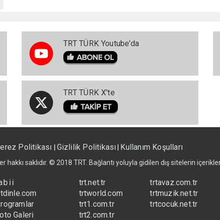
TRT TÜRK Youtube’da
TRT TÜRK X'te
erez Politikası
Gizlilik Politikası
Kullanım Koşulları
|
|
er hakkı saklıdır. © 2018 TRT. Bağlantı yoluyla gidilen dış sitelerin içerik
abii
trt.net.tr
trtavaz.com.tr
rtdinle.com
trtworld.com
trtmuzik.net.tr
rogramlar
trt1.com.tr
trtcocuk.net.tr
oto Galeri
trt2.com.tr