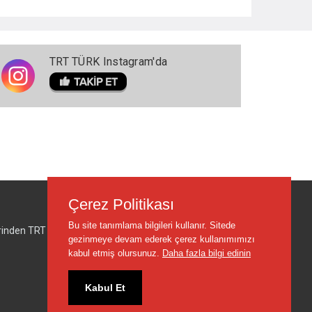
TRT TÜRK Instagram'da
Çerez Politikası
Bu site tanımlama bilgileri kullanır. Sitede
lerinden TRT sorumlu değildir.
gezinmeye devam ederek çerez kullanımımızı
kabul etmiş olursunuz.
Daha fazla bilgi edinin
Kabul Et