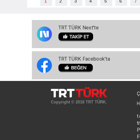
1
2
3
4
5
6
7
TRT TÜRK Next'te
TRT TÜRK Facebook’ta
Ç
Copyright © 2018 TRT TÜRK.
H
t
t
P
F