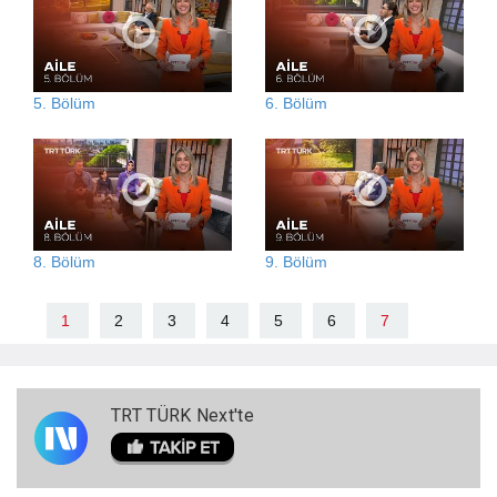
5. Bölüm
6. Bölüm
8. Bölüm
9. Bölüm
1
2
3
4
5
6
7
TRT TÜRK Next'te