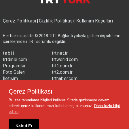
Çerez Politikası
Gizlilik Politikası
Kullanım Koşulları
|
|
Her hakkı saklıdır. © 2018 TRT. Bağlantı yoluyla gidilen dış sitelerin
içeriklerinden TRT sorumlu değildir.
tabii
trt.net.tr
trtdinle.com
trtworld.com
Programlar
trt1.com.tr
Foto Galeri
trt2.com.tr
İletişim
trthaber.com
Yayın Frekansları
trtspor.com.tr
Çerez Politikası
trtavaz.com.tr
Bu site tanımlama bilgileri kullanır. Sitede gezinmeye devam
trtmuzik.net.tr
ederek çerez kullanımımızı kabul etmiş olursunuz.
Daha fazla bilgi
trtcocuk.net.tr
edinin
Kabul Et