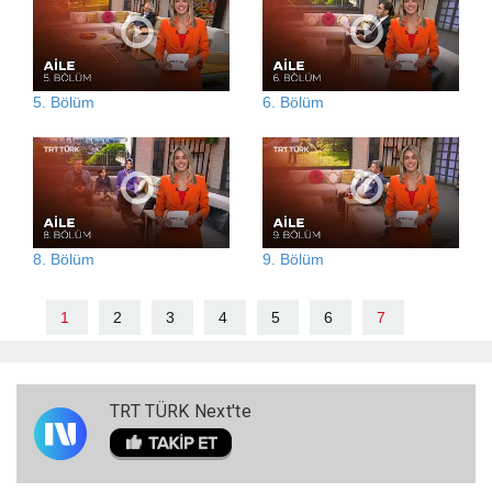
5. Bölüm
6. Bölüm
8. Bölüm
9. Bölüm
1
2
3
4
5
6
7
TRT TÜRK Next'te