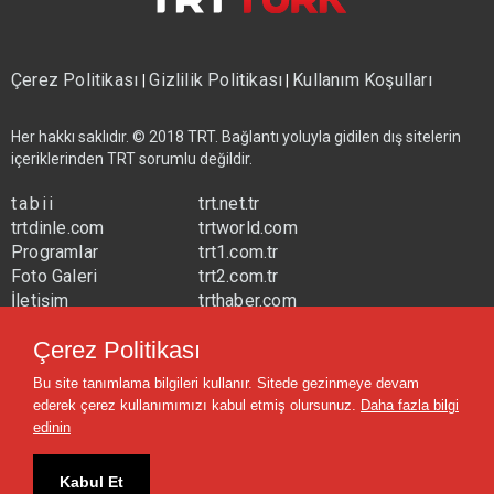
Çerez Politikası
Gizlilik Politikası
Kullanım Koşulları
|
|
Her hakkı saklıdır. © 2018 TRT. Bağlantı yoluyla gidilen dış sitelerin
içeriklerinden TRT sorumlu değildir.
tabii
trt.net.tr
trtdinle.com
trtworld.com
Programlar
trt1.com.tr
Foto Galeri
trt2.com.tr
İletişim
trthaber.com
Yayın Frekansları
trtspor.com.tr
Çerez Politikası
trtavaz.com.tr
Bu site tanımlama bilgileri kullanır. Sitede gezinmeye devam
trtmuzik.net.tr
ederek çerez kullanımımızı kabul etmiş olursunuz.
Daha fazla bilgi
trtcocuk.net.tr
edinin
Kabul Et