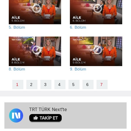
5. Bölüm
6. Bölüm
8. Bölüm
9. Bölüm
1
2
3
4
5
6
7
TRT TÜRK Next'te