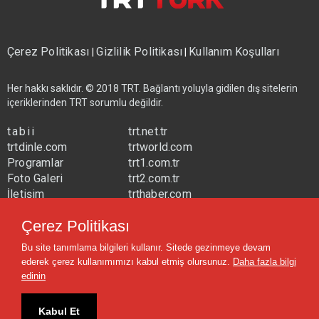
Çerez Politikası
Gizlilik Politikası
Kullanım Koşulları
|
|
Her hakkı saklıdır. © 2018 TRT. Bağlantı yoluyla gidilen dış sitelerin
içeriklerinden TRT sorumlu değildir.
tabii
trt.net.tr
trtdinle.com
trtworld.com
Programlar
trt1.com.tr
Foto Galeri
trt2.com.tr
İletişim
trthaber.com
Yayın Frekansları
trtspor.com.tr
Çerez Politikası
trtavaz.com.tr
Bu site tanımlama bilgileri kullanır. Sitede gezinmeye devam
trtmuzik.net.tr
ederek çerez kullanımımızı kabul etmiş olursunuz.
Daha fazla bilgi
trtcocuk.net.tr
edinin
Kabul Et