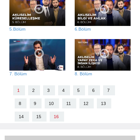
5.Bölüm
6.Bölüm
7. Bölüm
8. Bölüm
1
2
3
4
5
6
7
8
9
10
11
12
13
14
15
16