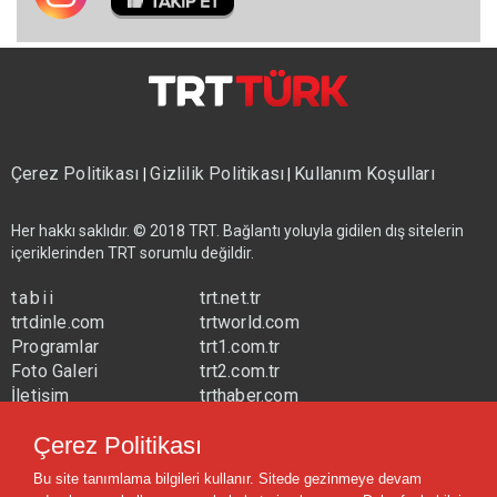
Çerez Politikası
Gizlilik Politikası
Kullanım Koşulları
|
|
Her hakkı saklıdır. © 2018 TRT. Bağlantı yoluyla gidilen dış sitelerin
içeriklerinden TRT sorumlu değildir.
tabii
trt.net.tr
trtdinle.com
trtworld.com
Programlar
trt1.com.tr
Foto Galeri
trt2.com.tr
İletişim
trthaber.com
Yayın Frekansları
trtspor.com.tr
Çerez Politikası
trtavaz.com.tr
Bu site tanımlama bilgileri kullanır. Sitede gezinmeye devam
trtmuzik.net.tr