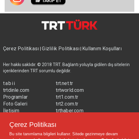
Çerez Politikası
Gizlilik Politikası
Kullanım Koşulları
|
|
Her hakkı saklıdır. © 2018 TRT. Bağlantı yoluyla gidilen dış sitelerin
içeriklerinden TRT sorumlu değildir.
tabii
trt.net.tr
trtdinle.com
trtworld.com
Programlar
trt1.com.tr
Foto Galeri
trt2.com.tr
İletişim
trthaber.com
Yayın Frekansları
trtspor.com.tr
Çerez Politikası
trtavaz.com.tr
Bu site tanımlama bilgileri kullanır. Sitede gezinmeye devam
trtmuzik.net.tr