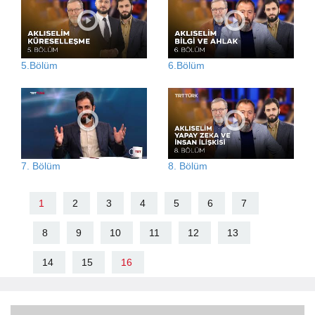
5.Bölüm
6.Bölüm
7. Bölüm
8. Bölüm
1
2
3
4
5
6
7
8
9
10
11
12
13
14
15
16