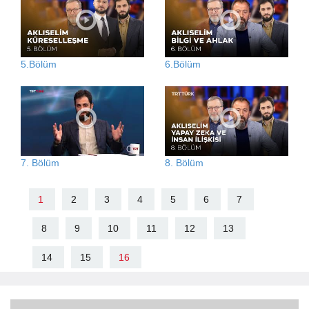
5.Bölüm
6.Bölüm
7. Bölüm
8. Bölüm
1
2
3
4
5
6
7
8
9
10
11
12
13
14
15
16