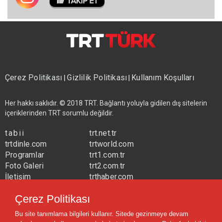
Çerez Politikası
Gizlilik Politikası
Kullanım Koşulları
|
|
Her hakkı saklıdır. © 2018 TRT. Bağlantı yoluyla gidilen dış sitelerin
içeriklerinden TRT sorumlu değildir.
tabii
trt.net.tr
trtdinle.com
trtworld.com
Programlar
trt1.com.tr
Foto Galeri
trt2.com.tr
İletişim
trthaber.com
Yayın Frekansları
trtspor.com.tr
Çerez Politikası
trtavaz.com.tr
Bu site tanımlama bilgileri kullanır. Sitede gezinmeye devam
trtmuzik.net.tr