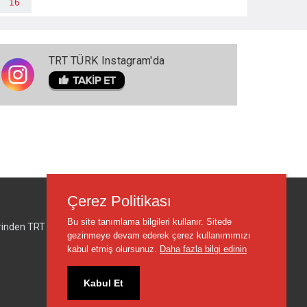
16
TRT TÜRK Instagram'da
Çerez Politikası
Bu site tanımlama bilgileri kullanır. Sitede
lerinden TRT sorumlu değildir.
gezinmeye devam ederek çerez kullanımımızı
kabul etmiş olursunuz.
Daha fazla bilgi edinin
Kabul Et