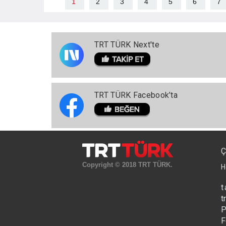
1
2
3
4
5
6
7
TRT TÜRK Next'te
TRT TÜRK Facebook’ta
Ç
Copyright © 2018 TRT TÜRK.
H
t
t
P
F