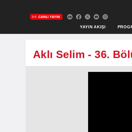
YAYIN AKIŞI
PROG
Aklı Selim - 36. Bö