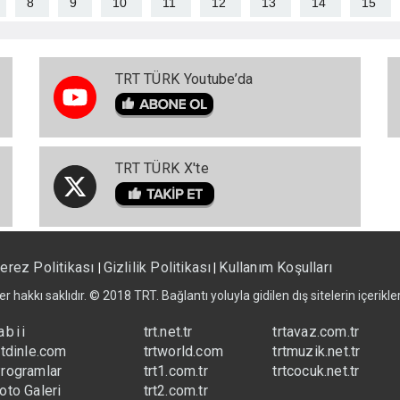
8
9
10
11
12
13
14
15
TRT TÜRK Youtube’da
TRT TÜRK X'te
erez Politikası
Gizlilik Politikası
Kullanım Koşulları
|
|
er hakkı saklıdır. © 2018 TRT. Bağlantı yoluyla gidilen dış sitelerin içerik
abii
trt.net.tr
trtavaz.com.tr
rtdinle.com
trtworld.com
trtmuzik.net.tr
rogramlar
trt1.com.tr
trtcocuk.net.tr
oto Galeri
trt2.com.tr