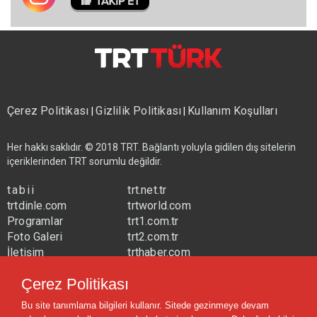
Çerez Politikası
Gizlilik Politikası
Kullanım Koşulları
|
|
Her hakkı saklıdır. © 2018 TRT. Bağlantı yoluyla gidilen dış sitelerin
içeriklerinden TRT sorumlu değildir.
tabii
trt.net.tr
trtdinle.com
trtworld.com
Programlar
trt1.com.tr
Foto Galeri
trt2.com.tr
İletişim
trthaber.com
Yayın Frekansları
trtspor.com.tr
Çerez Politikası
trtavaz.com.tr
Bu site tanımlama bilgileri kullanır. Sitede gezinmeye devam
trtmuzik.net.tr