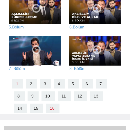
5.Bölüm
6.Bölüm
7. Bölüm
8. Bölüm
1
2
3
4
5
6
7
8
9
10
11
12
13
14
15
16