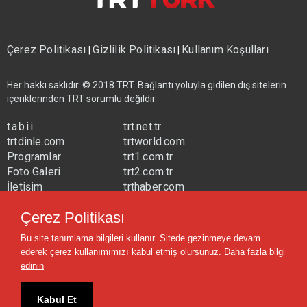
Çerez Politikası
Gizlilik Politikası
Kullanım Koşulları
|
|
Her hakkı saklıdır. © 2018 TRT. Bağlantı yoluyla gidilen dış sitelerin
içeriklerinden TRT sorumlu değildir.
tabii
trt.net.tr
trtdinle.com
trtworld.com
Programlar
trt1.com.tr
Foto Galeri
trt2.com.tr
İletişim
trthaber.com
Yayın Frekansları
trtspor.com.tr
Çerez Politikası
trtavaz.com.tr
Bu site tanımlama bilgileri kullanır. Sitede gezinmeye devam
trtmuzik.net.tr
ederek çerez kullanımımızı kabul etmiş olursunuz.
Daha fazla bilgi
trtcocuk.net.tr
edinin
Kabul Et