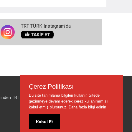
TRT TÜRK Instagram'da
Çerez Politikası
Bu site tanımlama bilgileri kullanır. Sitede
lerinden TRT sorumlu değildir.
gezinmeye devam ederek çerez kullanımımızı
kabul etmiş olursunuz.
Daha fazla bilgi edinin
Kabul Et