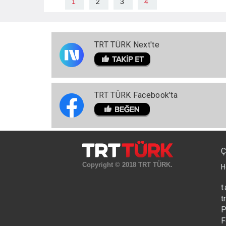
1
2
3
4
TRT TÜRK Next'te
TRT TÜRK Facebook’ta
Ç
Copyright © 2018 TRT TÜRK.
H
t
t
P
F