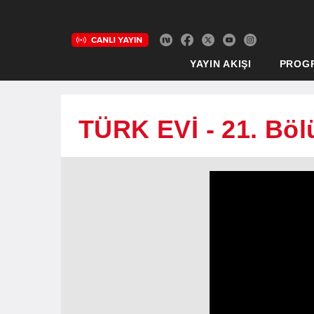
YAYIN AKIŞI
PROG
TÜRK EVİ - 21. Bö