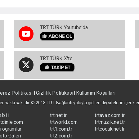
TRT TÜRK Youtube’da
TRT TÜRK X'te
erez Politikası
Gizlilik Politikası
Kullanım Koşulları
|
|
er hakkı saklıdır. © 2018 TRT. Bağlantı yoluyla gidilen dış sitelerin içerik
abii
trt.net.tr
trtavaz.com.tr
rtdinle.com
trtworld.com
trtmuzik.net.tr
rogramlar
trt1.com.tr
trtcocuk.net.tr
oto Galeri
trt2.com.tr