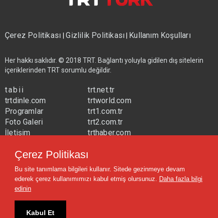
Çerez Politikası
Gizlilik Politikası
Kullanım Koşulları
|
|
Her hakkı saklıdır. © 2018 TRT. Bağlantı yoluyla gidilen dış sitelerin
içeriklerinden TRT sorumlu değildir.
tabii
trt.net.tr
trtdinle.com
trtworld.com
Programlar
trt1.com.tr
Foto Galeri
trt2.com.tr
İletişim
trthaber.com
Yayın Frekansları
trtspor.com.tr
Çerez Politikası
trtavaz.com.tr
Bu site tanımlama bilgileri kullanır. Sitede gezinmeye devam
trtmuzik.net.tr
ederek çerez kullanımımızı kabul etmiş olursunuz.
Daha fazla bilgi
trtcocuk.net.tr
edinin
Kabul Et