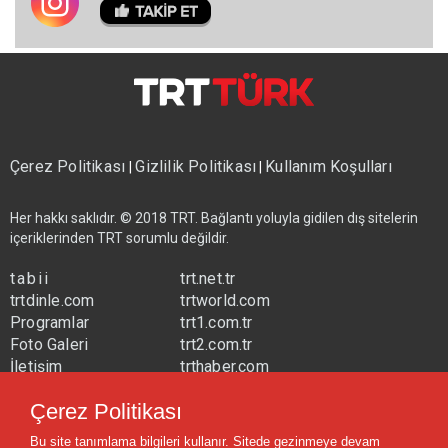
Çerez Politikası
Gizlilik Politikası
Kullanım Koşulları
|
|
Her hakkı saklıdır. © 2018 TRT. Bağlantı yoluyla gidilen dış sitelerin
içeriklerinden TRT sorumlu değildir.
tabii
trt.net.tr
trtdinle.com
trtworld.com
Programlar
trt1.com.tr
Foto Galeri
trt2.com.tr
İletişim
trthaber.com
Yayın Frekansları
trtspor.com.tr
Çerez Politikası
trtavaz.com.tr
Bu site tanımlama bilgileri kullanır. Sitede gezinmeye devam