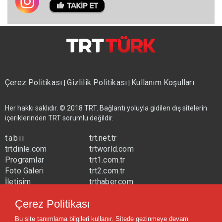
Çerez Politikası
Gizlilik Politikası
Kullanım Koşulları
|
|
Her hakkı saklıdır. © 2018 TRT. Bağlantı yoluyla gidilen dış sitelerin
içeriklerinden TRT sorumlu değildir.
tabii
trt.net.tr
trtdinle.com
trtworld.com
Programlar
trt1.com.tr
Foto Galeri
trt2.com.tr
İletişim
trthaber.com
Yayın Frekansları
trtspor.com.tr
Çerez Politikası
trtavaz.com.tr
Bu site tanımlama bilgileri kullanır. Sitede gezinmeye devam