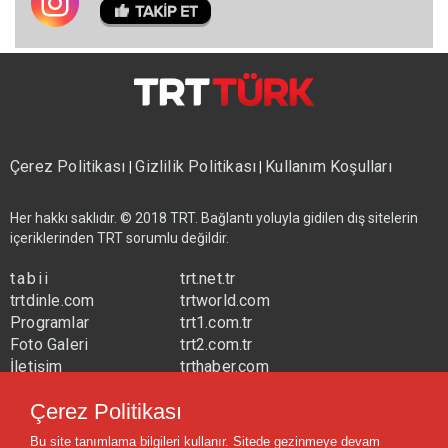
Çerez Politikası
Gizlilik Politikası
Kullanım Koşulları
|
|
Her hakkı saklıdır. © 2018 TRT. Bağlantı yoluyla gidilen dış sitelerin
içeriklerinden TRT sorumlu değildir.
tabii
trt.net.tr
trtdinle.com
trtworld.com
Programlar
trt1.com.tr
Foto Galeri
trt2.com.tr
İletişim
trthaber.com
Yayın Frekansları
trtspor.com.tr
Çerez Politikası
trtavaz.com.tr
Bu site tanımlama bilgileri kullanır. Sitede gezinmeye devam