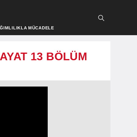
ĞIMLILIKLA MÜCADELE
 HAYAT 13 BÖLÜM