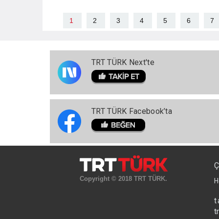
1
2
3
4
5
6
7
TRT TÜRK Next'te
TRT TÜRK Facebook’ta
Ç
Copyright © 2018 TRT TÜRK.
H
t
t