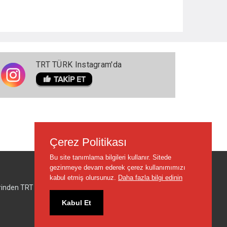
TRT TÜRK Instagram'da
Çerez Politikası
Bu site tanımlama bilgileri kullanır. Sitede
gezinmeye devam ederek çerez kullanımımızı
kabul etmiş olursunuz.
Daha fazla bilgi edinin
lerinden TRT sorumlu değildir.
Kabul Et