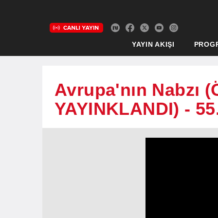
YAYIN AKIŞI
PROG
Avrupa'nın Nabzı
YAYINKLANDI) - 55