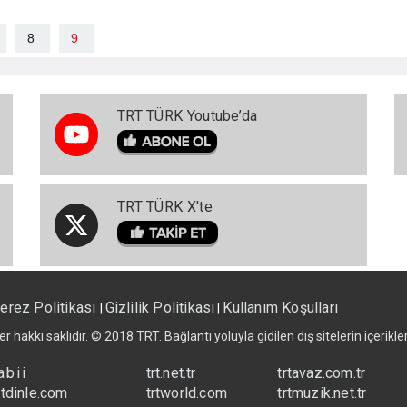
8
9
TRT TÜRK Youtube’da
TRT TÜRK X'te
erez Politikası
Gizlilik Politikası
Kullanım Koşulları
|
|
er hakkı saklıdır. © 2018 TRT. Bağlantı yoluyla gidilen dış sitelerin içerik
abii
trt.net.tr
trtavaz.com.tr
rtdinle.com
trtworld.com
trtmuzik.net.tr