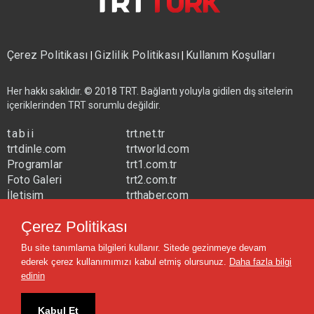
Çerez Politikası
Gizlilik Politikası
Kullanım Koşulları
|
|
Her hakkı saklıdır. © 2018 TRT. Bağlantı yoluyla gidilen dış sitelerin
içeriklerinden TRT sorumlu değildir.
tabii
trt.net.tr
trtdinle.com
trtworld.com
Programlar
trt1.com.tr
Foto Galeri
trt2.com.tr
İletişim
trthaber.com
Yayın Frekansları
trtspor.com.tr
Çerez Politikası
trtavaz.com.tr
Bu site tanımlama bilgileri kullanır. Sitede gezinmeye devam
trtmuzik.net.tr
ederek çerez kullanımımızı kabul etmiş olursunuz.
Daha fazla bilgi
trtcocuk.net.tr
edinin
Kabul Et