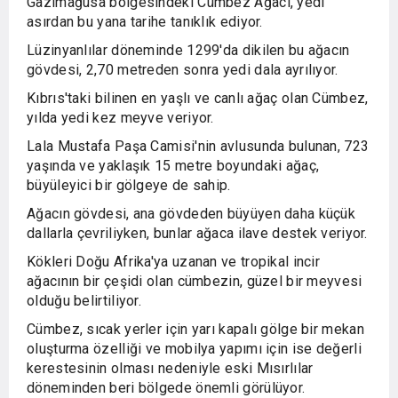
Gazimağusa bölgesindeki Cümbez Ağacı, yedi
asırdan bu yana tarihe tanıklık ediyor.
Lüzinyanlılar döneminde 1299'da dikilen bu ağacın
gövdesi, 2,70 metreden sonra yedi dala ayrılıyor.
Kıbrıs'taki bilinen en yaşlı ve canlı ağaç olan Cümbez,
yılda yedi kez meyve veriyor.
Lala Mustafa Paşa Camisi'nin avlusunda bulunan, 723
yaşında ve yaklaşık 15 metre boyundaki ağaç,
büyüleyici bir gölgeye de sahip.
Ağacın gövdesi, ana gövdeden büyüyen daha küçük
dallarla çevriliyken, bunlar ağaca ilave destek veriyor.
Kökleri Doğu Afrika'ya uzanan ve tropikal incir
ağacının bir çeşidi olan cümbezin, güzel bir meyvesi
olduğu belirtiliyor.
Cümbez, sıcak yerler için yarı kapalı gölge bir mekan
oluşturma özelliği ve mobilya yapımı için ise değerli
kerestesinin olması nedeniyle eski Mısırlılar
döneminden beri bölgede önemli görülüyor.