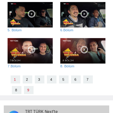
5. Bölüm
6.Bölüm
7.Bölüm
8. Bölüm
1
2
3
4
5
6
7
8
9
TRT TÜRK Next'te