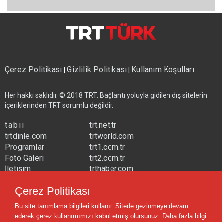
Çerez Politikası
Gizlilik Politikası
Kullanım Koşulları
|
|
Her hakkı saklıdır. © 2018 TRT. Bağlantı yoluyla gidilen dış sitelerin
içeriklerinden TRT sorumlu değildir.
tabii
trt.net.tr
trtdinle.com
trtworld.com
Programlar
trt1.com.tr
Foto Galeri
trt2.com.tr
İletişim
trthaber.com
Yayın Frekansları
trtspor.com.tr
Çerez Politikası
trtavaz.com.tr
Bu site tanımlama bilgileri kullanır. Sitede gezinmeye devam
trtmuzik.net.tr
ederek çerez kullanımımızı kabul etmiş olursunuz.
Daha fazla bilgi