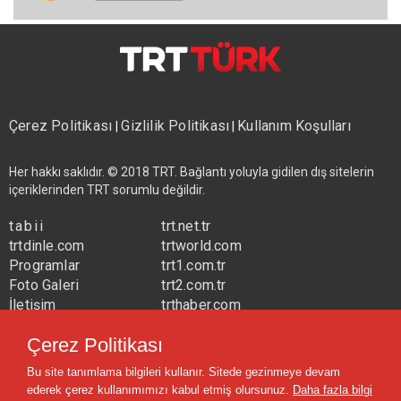
Çerez Politikası
Gizlilik Politikası
Kullanım Koşulları
|
|
Her hakkı saklıdır. © 2018 TRT. Bağlantı yoluyla gidilen dış sitelerin
içeriklerinden TRT sorumlu değildir.
tabii
trt.net.tr
trtdinle.com
trtworld.com
Programlar
trt1.com.tr
Foto Galeri
trt2.com.tr
İletişim
trthaber.com
Yayın Frekansları
trtspor.com.tr
Çerez Politikası
trtavaz.com.tr
Bu site tanımlama bilgileri kullanır. Sitede gezinmeye devam
trtmuzik.net.tr
ederek çerez kullanımımızı kabul etmiş olursunuz.
Daha fazla bilgi