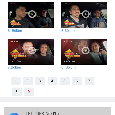
5. Bölüm
6.Bölüm
7.Bölüm
8. Bölüm
1
2
3
4
5
6
7
8
9
TRT TÜRK Next'te