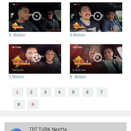
5. Bölüm
6.Bölüm
7.Bölüm
8. Bölüm
1
2
3
4
5
6
7
8
9
TRT TÜRK Next'te