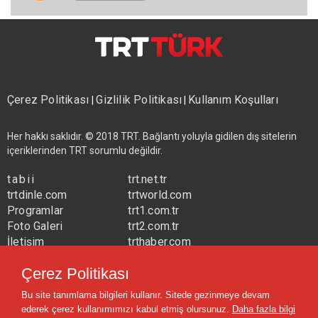
Çerez Politikası
Gizlilik Politikası
Kullanım Koşulları
|
|
Her hakkı saklıdır. © 2018 TRT. Bağlantı yoluyla gidilen dış sitelerin
içeriklerinden TRT sorumlu değildir.
tabii
trt.net.tr
trtdinle.com
trtworld.com
Programlar
trt1.com.tr
Foto Galeri
trt2.com.tr
İletişim
trthaber.com
Yayın Frekansları
trtspor.com.tr
Çerez Politikası
trtavaz.com.tr
Bu site tanımlama bilgileri kullanır. Sitede gezinmeye devam
trtmuzik.net.tr
ederek çerez kullanımımızı kabul etmiş olursunuz.
Daha fazla bilgi