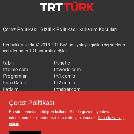
Çerez Politikası
Gizlilik Politikası
Kullanım Koşulları
|
|
Her hakkı saklıdır. © 2018 TRT. Bağlantı yoluyla gidilen dış sitelerin
içeriklerinden TRT sorumlu değildir.
tabii
trt.net.tr
trtdinle.com
trtworld.com
Programlar
trt1.com.tr
Foto Galeri
trt2.com.tr
İletişim
trthaber.com
Yayın Frekansları
trtspor.com.tr
Çerez Politikası
trtavaz.com.tr
Bu site tanımlama bilgileri kullanır. Sitede gezinmeye devam
trtmuzik.net.tr
ederek çerez kullanımımızı kabul etmiş olursunuz.
Daha fazla bilgi
trtcocuk.net.tr
edinin