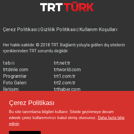
Çerez Politikası
Gizlilik Politikası
Kullanım Koşulları
|
|
Her hakkı saklıdır. © 2018 TRT. Bağlantı yoluyla gidilen dış sitelerin
içeriklerinden TRT sorumlu değildir.
tabii
trt.net.tr
trtdinle.com
trtworld.com
Programlar
trt1.com.tr
Foto Galeri
trt2.com.tr
İletişim
trthaber.com
Yayın Frekansları
trtspor.com.tr
Çerez Politikası
trtavaz.com.tr
Bu site tanımlama bilgileri kullanır. Sitede gezinmeye devam
trtmuzik.net.tr
ederek çerez kullanımımızı kabul etmiş olursunuz.
Daha fazla bilgi
trtcocuk.net.tr
edinin