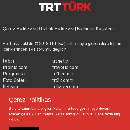
Çerez Politikası
Gizlilik Politikası
Kullanım Koşulları
|
|
Her hakkı saklıdır. © 2018 TRT. Bağlantı yoluyla gidilen dış sitelerin
içeriklerinden TRT sorumlu değildir.
tabii
trt.net.tr
trtdinle.com
trtworld.com
Programlar
trt1.com.tr
Foto Galeri
trt2.com.tr
İletişim
trthaber.com
Yayın Frekansları
trtspor.com.tr
Çerez Politikası
trtavaz.com.tr
Bu site tanımlama bilgileri kullanır. Sitede gezinmeye devam
trtmuzik.net.tr
ederek çerez kullanımımızı kabul etmiş olursunuz.
Daha fazla bilgi
trtcocuk.net.tr
edinin