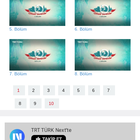
5. Bölüm
6. Bölüm
7. Bölüm
8. Bölüm
1
2
3
4
5
6
7
8
9
10
TRT TÜRK Next'te