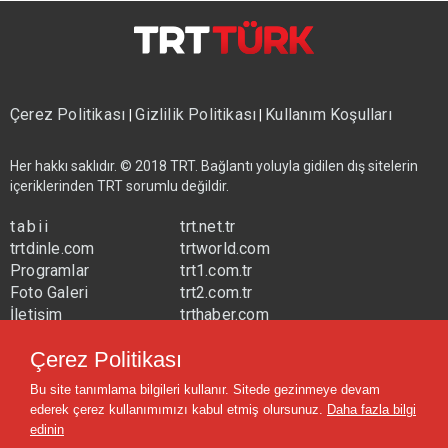
Çerez Politikası
Gizlilik Politikası
Kullanım Koşulları
|
|
Her hakkı saklıdır. © 2018 TRT. Bağlantı yoluyla gidilen dış sitelerin
içeriklerinden TRT sorumlu değildir.
tabii
trt.net.tr
trtdinle.com
trtworld.com
Programlar
trt1.com.tr
Foto Galeri
trt2.com.tr
İletişim
trthaber.com
Yayın Frekansları
trtspor.com.tr
Çerez Politikası
trtavaz.com.tr
Bu site tanımlama bilgileri kullanır. Sitede gezinmeye devam
trtmuzik.net.tr
ederek çerez kullanımımızı kabul etmiş olursunuz.
Daha fazla bilgi
trtcocuk.net.tr
edinin