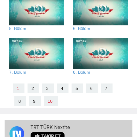
5. Bölüm
6. Bölüm
7. Bölüm
8. Bölüm
1
2
3
4
5
6
7
8
9
10
TRT TÜRK Next'te