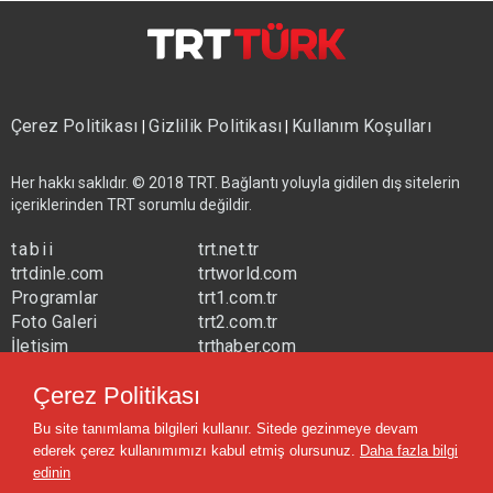
Çerez Politikası
Gizlilik Politikası
Kullanım Koşulları
|
|
Her hakkı saklıdır. © 2018 TRT. Bağlantı yoluyla gidilen dış sitelerin
içeriklerinden TRT sorumlu değildir.
tabii
trt.net.tr
trtdinle.com
trtworld.com
Programlar
trt1.com.tr
Foto Galeri
trt2.com.tr
İletişim
trthaber.com
Yayın Frekansları
trtspor.com.tr
Çerez Politikası
trtavaz.com.tr
Bu site tanımlama bilgileri kullanır. Sitede gezinmeye devam
trtmuzik.net.tr
ederek çerez kullanımımızı kabul etmiş olursunuz.
Daha fazla bilgi
trtcocuk.net.tr
edinin