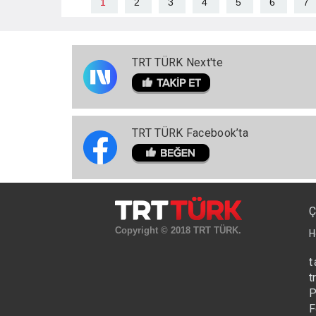
1
2
3
4
5
6
7
TRT TÜRK Next'te
TRT TÜRK Facebook’ta
Ç
Copyright © 2018 TRT TÜRK.
H
t
t
P
F