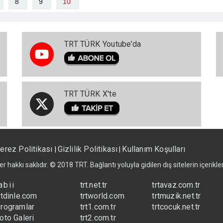
8
9
10
TRT TÜRK Youtube’da
TRT TÜRK X'te
erez Politikası
Gizlilik Politikası
Kullanım Koşulları
|
|
er hakkı saklıdır. © 2018 TRT. Bağlantı yoluyla gidilen dış sitelerin içerik
abii
trt.net.tr
trtavaz.com.tr
rtdinle.com
trtworld.com
trtmuzik.net.tr
rogramlar
trt1.com.tr
trtcocuk.net.tr
oto Galeri
trt2.com.tr