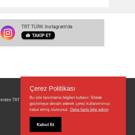
TRT TÜRK Instagram'da
Çerez Politikası
Bu site tanımlama bilgileri kullanır. Sitede
lerinden TRT sorumlu değildir.
gezinmeye devam ederek çerez kullanımımızı
kabul etmiş olursunuz.
Daha fazla bilgi edinin
Kabul Et